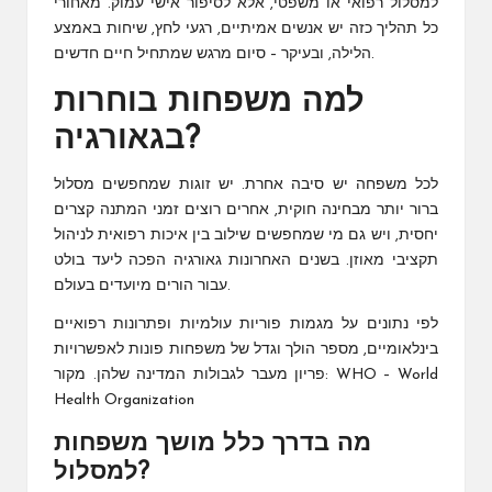
למסלול רפואי או משפטי, אלא לסיפור אישי עמוק. מאחורי
כל תהליך כזה יש אנשים אמיתיים, רגעי לחץ, שיחות באמצע
הלילה, ובעיקר – סיום מרגש שמתחיל חיים חדשים.
למה משפחות בוחרות
בגאורגיה?
לכל משפחה יש סיבה אחרת. יש זוגות שמחפשים מסלול
ברור יותר מבחינה חוקית, אחרים רוצים זמני המתנה קצרים
יחסית, ויש גם מי שמחפשים שילוב בין איכות רפואית לניהול
תקציבי מאוזן. בשנים האחרונות גאורגיה הפכה ליעד בולט
עבור הורים מיועדים בעולם.
לפי נתונים על מגמות פוריות עולמיות ופתרונות רפואיים
בינלאומיים, מספר הולך וגדל של משפחות פונות לאפשרויות
פריון מעבר לגבולות המדינה שלהן. מקור: WHO – World
Health Organization
מה בדרך כלל מושך משפחות
למסלול?